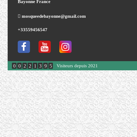
Bayonne France
mosqueedebayonne@gmail.com
+33559456547
0
0
2
2
1
3
9
5
Visiteurs depuis 2021