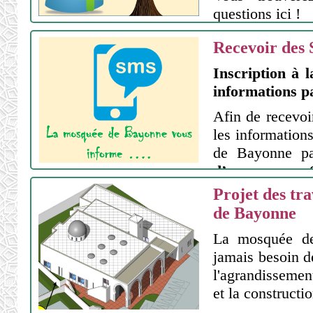
questions ici !
Recevoir des 
Inscription à l
informations 
Afin de recevoir
les information
de Bayonne par
d’envoyer un
49 96 56
avec
Projet des tr
prénom
en cont
de Bayonne
La mosquée d
jamais besoin d
l'agrandissemen
et la constructi