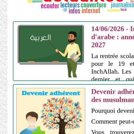
14/06/2026 - I
d'arabe : ann
2027
La rentrée scol
pour le 19 e
InchAllah. Les é
dernier et qui
doivent s'inscri
Devenir adhér
Afin de facilit
des musulmans
rentrée, les ins
Pourquoi deveni
13/09/2026 à 2
Comment peut-o
Vous trouver