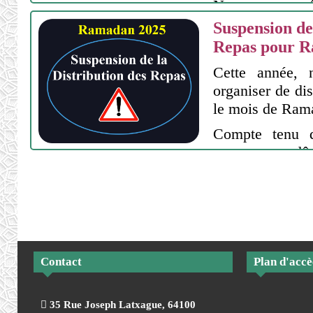
Nous avons é
l'achat du t
Suspension de
mosquée qui per
Repas pour 
d'un parking 
Cette année, 
conformité de no
organiser de dis
le mois de Ram
Compte tenu d
nous avons dû 
Aussi, pour des
sécurité, n
d'annuler l'opér
Nous compreno
puisse être déc
Contact
Plan d'accè
pouvoir repr
essentielle l
incha'Allah.
35 Rue Joseph Latxague, 64100