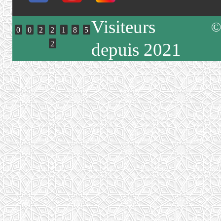
Visiteurs
©
0
0
2
2
1
8
5
2
depuis 2021