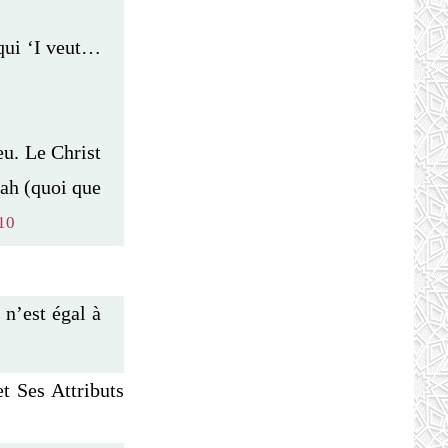
 qui ‘I veut…
eu. Le Christ
lah (quoi que
10
 n’est égal à
t Ses Attributs