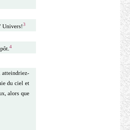
3
’ Univers!
4
épôt.
 atteindriez-
uie du ciel et
ux, alors que