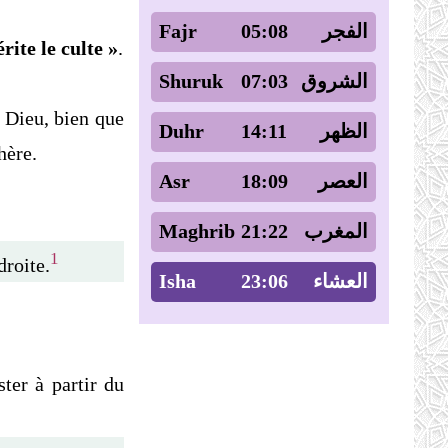
Fajr
05:08
الفجر
rite le culte »
.
Shuruk
07:03
الشروق
 Dieu, bien que
Duhr
14:11
الظهر
hère.
Asr
18:09
العصر
Maghrib
21:22
المغرب
1
droite.
Isha
23:06
العشاء
ster à partir du