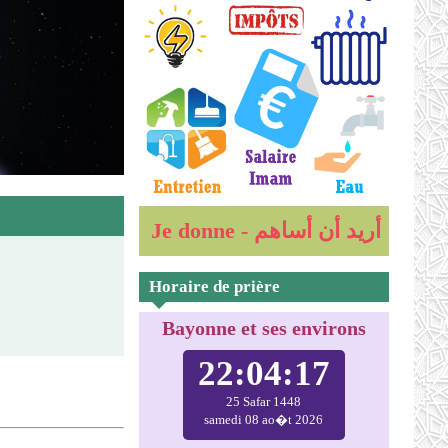
Je donne - أريد أن أساهم
Horaire de prière
Bayonne et ses environs
22:04:18
25 Safar 1448
samedi 08 ao�t 2026