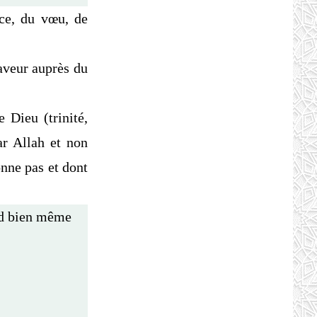
ice, du vœu, de
faveur auprès du
 Dieu (trinité,
ar Allah et non
onne pas et dont
nd bien même