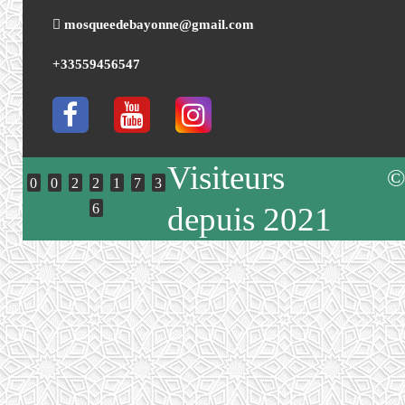
mosqueedebayonne@gmail.com
+33559456547
Visiteurs
©
0
0
2
2
1
7
3
6
depuis 2021