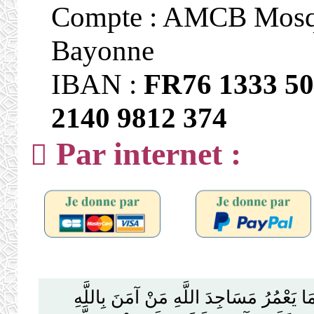
Compte : AMCB Mosq
Bayonne
IBAN :
FR76 1333 50
2140 9812 374
Par internet :
يَعْمُرُ مَسَاجِدَ اللَّهِ مَنْ آمَنَ بِاللَّهِ